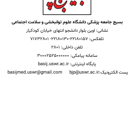
بسیج جامعه پزشکی دانشگاه علوم توانبخشی و سلامت اجتماعی
نشانی: اوین بلوار دانشجو انتهای خیابان کودکیار
تلفکس: 22180157-22180130- 71732801
تلفن داخلی: 2801
سامانه پیامکی: 30002525000000
پایگاه اینترنتی: basij.uswr.ac.ir
پست الکترونیک:
bjp@uswr.ac.ir
basijmed.uswr@gmail.com