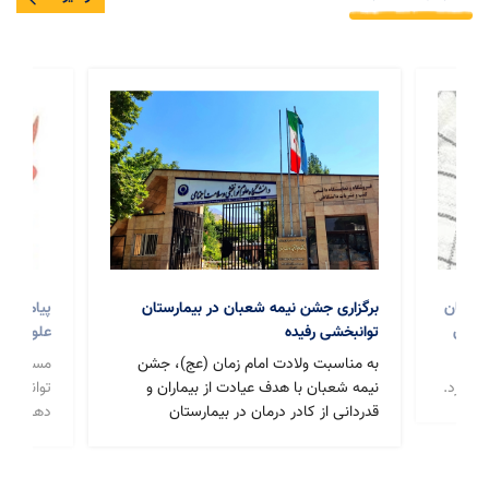
برگزاری جشن نیمه شعبان در بیمارستان
پیام مسئول بس
توانبخشی رفیده
علوم توانبخشی 
مناسبت دهه فج
به مناسبت ولادت امام زمان (عج)، جشن
مسئول بسیج جا
نیمه شعبان با هدف عیادت از بیماران و
توانبخشی و سل
قدردانی از کادر درمان در بیمارستان
دهه فجر انقلاب
توانبخشی رفیده برگزار شد.
ادامه راه مقاوم
در کنار ملت‌ها
فلسطین و لبنان،