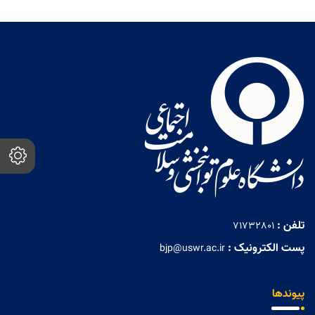
تلفن :
71732801
پست الکترونیک :
bjp@uswr.ac.ir
پیوندها